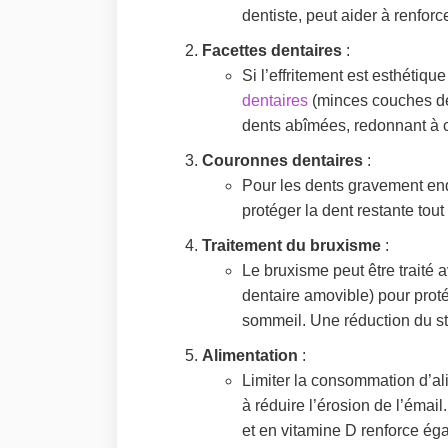
dentiste, peut aider à renforce
Facettes dentaires
:
Si l’effritement est esthétiqu
dentaires
(minces couches de
dents abîmées, redonnant à ce
Couronnes dentaires
:
Pour les dents gravement e
protéger la dent restante tout
Traitement du bruxisme
:
Le bruxisme peut être traité a
dentaire amovible) pour prot
sommeil. Une réduction du str
Alimentation
:
Limiter la consommation d’al
à réduire l’érosion de l’émail
et en vitamine D renforce éga