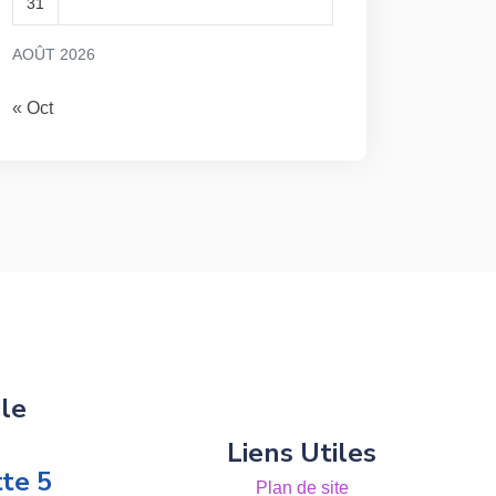
31
AOÛT 2026
« Oct
le
Liens Utiles
tte 5
Plan de site